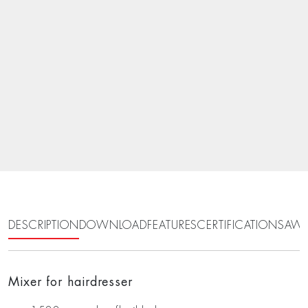
DESCRIPTION
DOWNLOAD
FEATURES
CERTIFICATIONS
AWA
Mixer for hairdresser