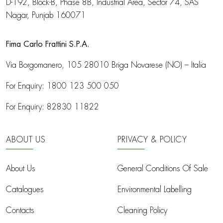
D-192, Block-B, Phase 8B, Industrial Area,
Sector 74, SAS
Nagar, Punjab 160071
Fima Carlo Frattini S.P.A.
Via Borgomanero, 105
28010 Briga Novarese (NO) – Italia
For Enquiry:
1800 123 500 050
For Enquiry:
82830 11822
ABOUT US
PRIVACY & POLICY
About Us
General Conditions Of Sale
Catalogues
Environmental Labelling
Contacts
Cleaning Policy